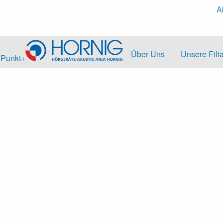
A
Über Uns
Unsere Fili
ePunkt+